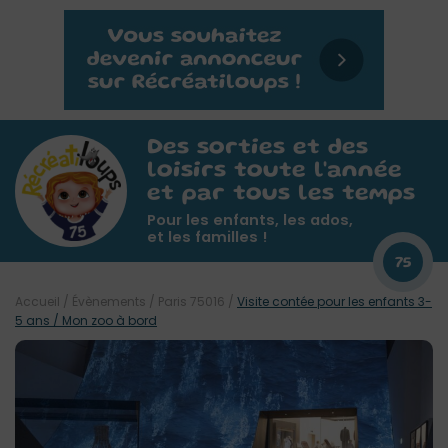
Des sorties et des
loisirs toute l'année
et par tous les temps
Pour les enfants, les ados,
et les familles !
75
Accueil
/
Évènements
/
Paris 75016
/
Visite contée pour les enfants 3-
5 ans / Mon zoo à bord