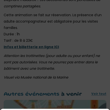
comptines partagées.
Cette animation se fait sur réservation. La présence d’un
adulte accompagnateur est obligatoire pour les visites
familles.
Durée : 1h
Tarif : de 8 à 23€
Infos et billetterie en ligne ICI
Attention les trottinettes (pour adulte ou pour enfant) ne
sont pas autorisées. Vous ne pourrez pas entrer dans le
bâtiment avec une trottinette.
Visuel via Musée national de la Marine
Voir tout
Autres événements
à venir