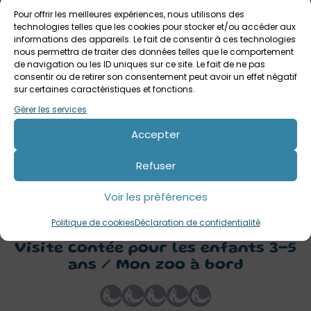
Pour offrir les meilleures expériences, nous utilisons des
technologies telles que les cookies pour stocker et/ou accéder aux
informations des appareils. Le fait de consentir à ces technologies
nous permettra de traiter des données telles que le comportement
de navigation ou les ID uniques sur ce site. Le fait de ne pas
consentir ou de retirer son consentement peut avoir un effet négatif
sur certaines caractéristiques et fonctions.
Gérer les services
2 septembre 2026
Visite contée pour les bébés : Le Voyage de
Accepter
Bulle / Musée national de la Marine
Refuser
Musée national de la Marine de Paris
Jusqu'à 2 ans
Voir les préférences
Politique de cookies
Déclaration de confidentialité
Votre avis sur
Visite contée pour les enfants 3-5
ans / Mon zoo à bord