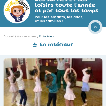
Des sorties et des
loisirs toute l'année
et par tous les temps
Pour les enfants, les ados,
et les familles !
75
Accueil
/
Anniversaires
/
En intérieur
En intérieur