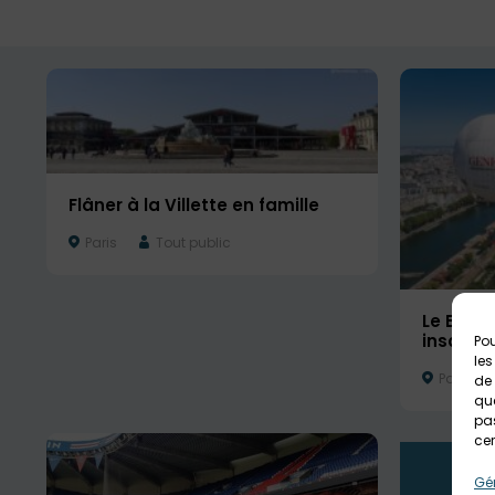
Flâner à la Villette en famille
Paris
Tout public
Le Ballo
insolite 
Pou
les
Paris
de 
que
pas
cer
Gér