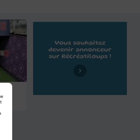
ce
ue
t
e