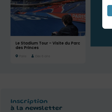
Le Stadium Tour – Visite du Parc
des Princes
Paris
Dès 6 ans
Inscription
à la newsletter