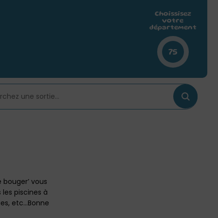
Choissisez
votre
département
75
e bouger’ vous
 les piscines à
gues, etc…Bonne