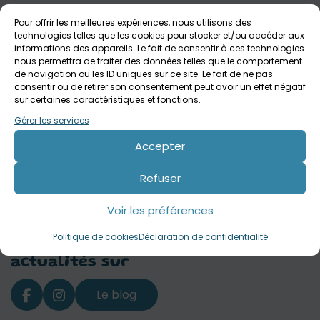
Pour offrir les meilleures expériences, nous utilisons des
technologies telles que les cookies pour stocker et/ou accéder aux
informations des appareils. Le fait de consentir à ces technologies
nous permettra de traiter des données telles que le comportement
Inscription
de navigation ou les ID uniques sur ce site. Le fait de ne pas
à la newsletter
consentir ou de retirer son consentement peut avoir un effet négatif
sur certaines caractéristiques et fonctions.
M'inscrire
Gérer les services
Accepter
Refuser
Voir les préférences
J'ai lu et j'accepte notre
politique de confidentialité
Politique de cookies
Déclaration de confidentialité
Suivez nos
actualités sur
Le blog