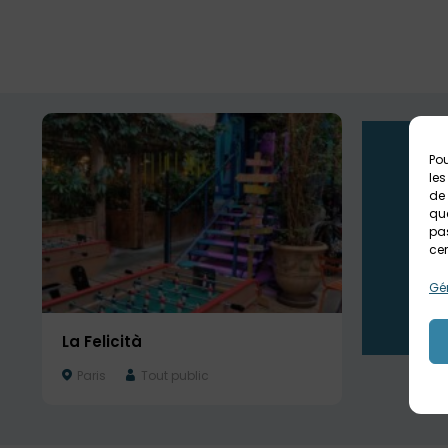
Pou
les
de 
que
pas
cer
Gér
La Felicità
Paris
Tout public