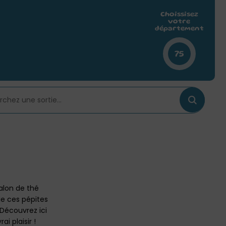
Choissisez
votre
département
75
alon de thé
 de ces pépites
 Découvrez ici
i plaisir !