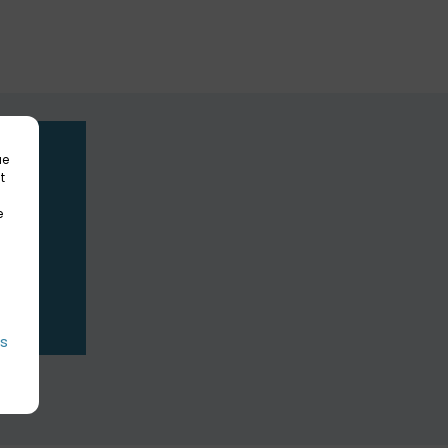
ue
t
e
es