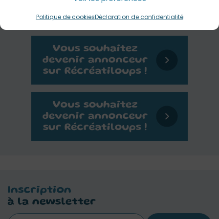
Flânerie parisienne : La Coulée verte
Paris
Tout public
Politique de cookies
Déclaration de confidentialité
Inscription
à la newsletter