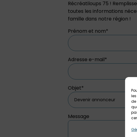
Récréatiloups 75 ! Remplisse
toutes les informations néce
famille dans notre région !
Prénom et nom*
Adresse e-mail*
Objet*
Pou
les
de 
que
pas
Message
cer
Gér