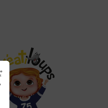
ue
t
e