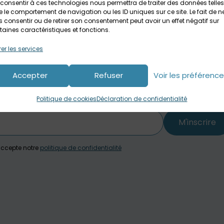
consentir à ces technologies nous permettra de traiter des données telles
 le comportement de navigation ou les ID uniques sur ce site. Le fait de n
 consentir ou de retirer son consentement peut avoir un effet négatif sur
taines caractéristiques et fonctions.
er les services
Accepter
Refuser
Voir les préférenc
Politique de cookies
Déclaration de confidentialité
M'inscrire
j'accepte notre
politique de confidentialité