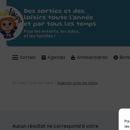
Des sorties et des
loisirs toute l'année
et par tous les temps
Pour les enfants, les ados,
et les familles !
Sorties
Agenda
Anniversaires
Bons
Accueil
/
Avec les ados
/
Agenda avec les ados
Pou
Aucun résultat ne correspond à votre
les