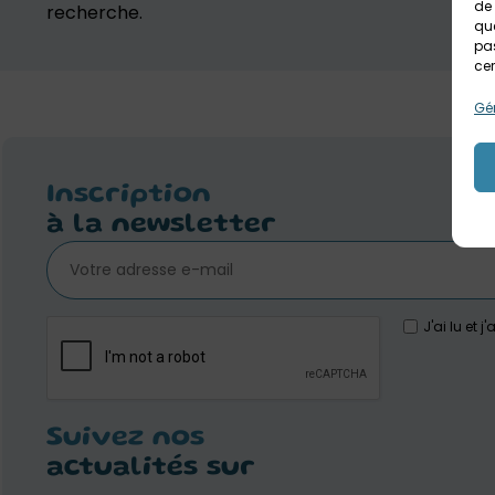
de 
recherche.
que
pas
cer
Gér
Inscription
à la newsletter
J'ai lu et 
Suivez nos
actualités sur