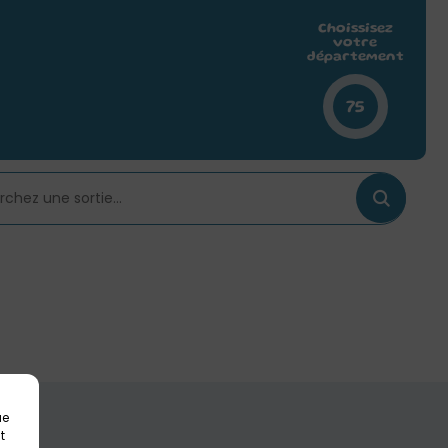
Choissisez
votre
département
75
ue
t