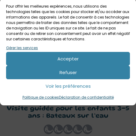
Pour offrir les meilleures expériences, nous utilisons des
technologies telles que les cookies pour stocker et/ou accéder aux
informations des appareils. Le fait de consentir à ces technologies
nous permettra de traiter des données telles que le comportement
de navigation ou les ID uniques sur ce site. Le fait de ne pas
consentir ou de retirer son consentement peut avoir un effet négatif
sur certaines caractéristiques et fonctions.
Gérer les services
2 septembre 2026
Visite contée pour les bébés : Le Voyage de
Accepter
Bulle / Musée national de la Marine
Refuser
Musée national de la Marine de Paris
Jusqu'à 2 ans
Voir les préférences
Politique de cookies
Déclaration de confidentialité
Votre avis sur
Visite guidée pour les enfants 3-5
ans : Bateaux sur l’eau