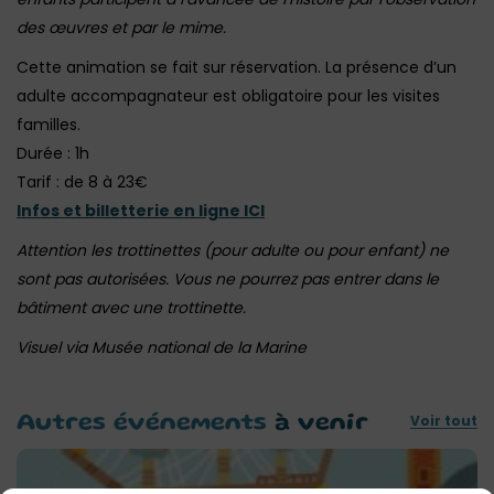
des œuvres et par le mime.
Cette animation se fait sur réservation. La présence d’un
adulte accompagnateur est obligatoire pour les visites
familles.
Durée : 1h
Tarif : de 8 à 23€
Infos et billetterie en ligne ICI
Attention les trottinettes (pour adulte ou pour enfant) ne
sont pas autorisées. Vous ne pourrez pas entrer dans le
bâtiment avec une trottinette.
Visuel via Musée national de la Marine
Voir tout
Autres événements
à venir