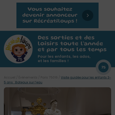
Des sorties et des
loisirs toute l'année
et par tous les temps
Pour les enfants, les ados,
et les familles !
75
Accueil
/
Évènements
/
Paris 75016
/
Visite guidée pour les enfants 3-
5 ans : Bateaux sur l’eau