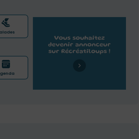
alades
genda