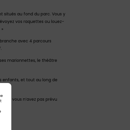
nt situés au fond du parc. Vous y
prévoyez vos raquettes ou louez-
 »
crobranche avec 4 parcours
.
 ses marionnettes, le théâtre
s enfants, et tout au long de
ue
 et si vous n’avez pas prévu
t
e