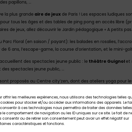
 des papillons, …
ve la plus grande
aire de jeux
de Paris ! Les espaces ludiques so
x pour tous les âges et des tables de ping pong en accès libre (
aires de jeux, allez découvrir le Jardin pédagogique « A petits pas.
 Parc Floral (en saison / payant): les balades en rosalies, l’ac
r de 6 ans, l’escape-game, la course d’orientation, et le mini-golf
accueillent des spectacles jeune public : le
théâtre Guignol
et
 des spectacles jeune public, …
ont proposés au Centre city’zen, dont des ateliers yoga pour le
 événements et salons variés.
r offrir les meilleures expériences, nous utilisons des technologies telles q
 avez largement de quoi passer une journée détente au grand air,
 cookies pour stocker et/ou accéder aux informations des appareils. Le fai
consentir à ces technologies nous permettra de traiter des données telles
profiter des restaurants du parc.
 le comportement de navigation ou les ID uniques sur ce site. Le fait de n
 consentir ou de retirer son consentement peut avoir un effet négatif sur
oral est gratuite du 1er octobre au 31 mars !
taines caractéristiques et fonctions.