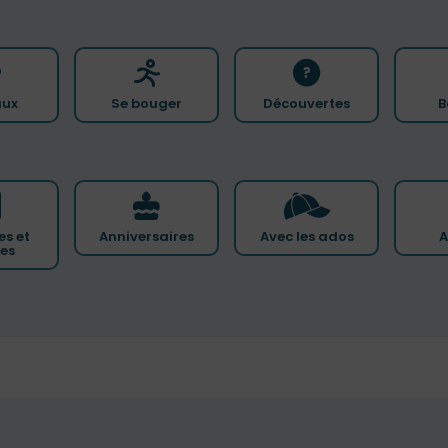
ux
Se bouger
Découvertes
B
es et
Anniversaires
Avec les ados
A
ces