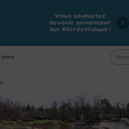
 plans
is