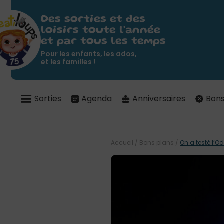
Des sorties et des
loisirs toute l'année
et par tous les temps
Pour les enfants, les ados,
et les familles !
Sorties
Agenda
Anniversaires
Bons
Accueil
/
Bons plans
/
On a testé l’O