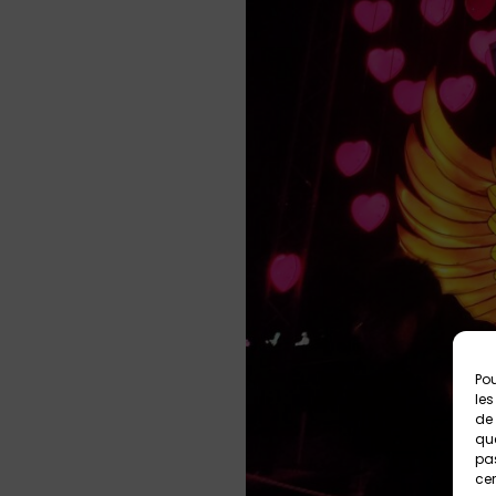
Pou
les
de 
que
pas
cer