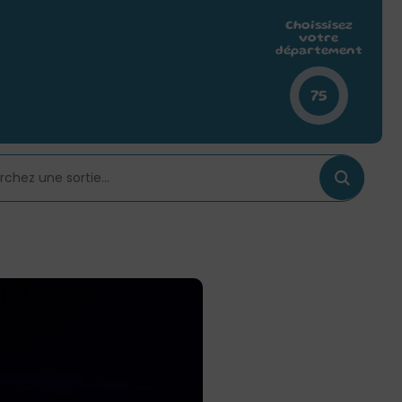
Choissisez
votre
département
75