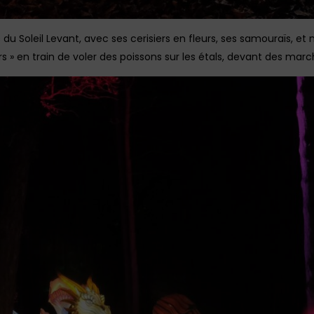
 du Soleil Levant, avec ses cerisiers en fleurs, ses samouraïs,
s » en train de voler des poissons sur les étals, devant des ma