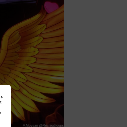
ue
t
e