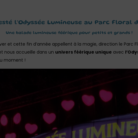
esté l’Odyssée Lumineuse au Parc Floral d
Une balade lumineuse féérique pour petits et grands !
er et cette fin d’année appellent à la magie, direction le Parc Fl
et nous accueille dans un
univers féérique unique
avec
l’Od
 du moment !