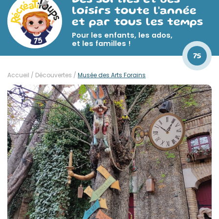
Des sorties et des
loisirs toute l'année
et par tous les temps
Pour les enfants, les ados,
et les familles !
75
Accueil
/
Découvertes
/
Musée des Arts Forains