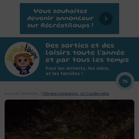
Des sorties et des
loisirs toute l'année
et par tous les temps
Pour les enfants, les ados,
et les familles !
75
Accueil
/
Balades
/
Flânerie parisienne : La Coulée verte