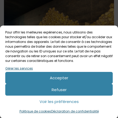
Pour offrir les meilleures expériences, nous utilisons des
technologies telles que les cookies pour stocker et/ou accéder aux
informations des appareils. Le fait de consentir à ces technologies
nous permettra de traiter des données telles que le comportement
de navigation ou les ID uniques sur ce site. Le fait de ne pas
consentir ou de retirer son consentement peut avoir un effet négatif
sur certaines caractéristiques et fonctions.
Gérer les services
Accepter
Plus loin, notre balade alterne entre allées verdoyantes et
Refuser
ombragées, et tunnels où nous retrouvons des oeuvres de
street-art. Des agrès sportifs sont à disposition sur la
Voir les préférences
dernière portion de balade.
Politique de cookies
Déclaration de confidentialité