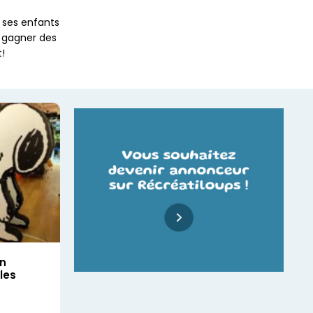
 ses enfants
u gagner des
t!
Un
les