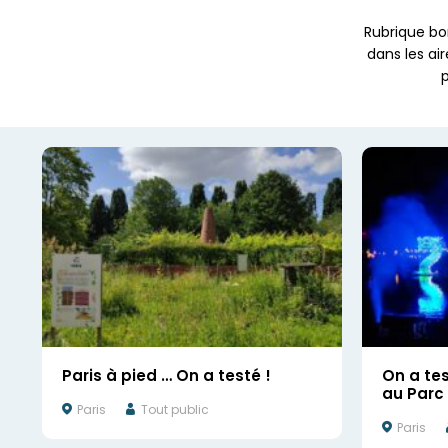
Rubrique bo
dans les ai
p
Paris à pied … On a testé !
On a te
au Parc 
Paris
Tout public
Paris