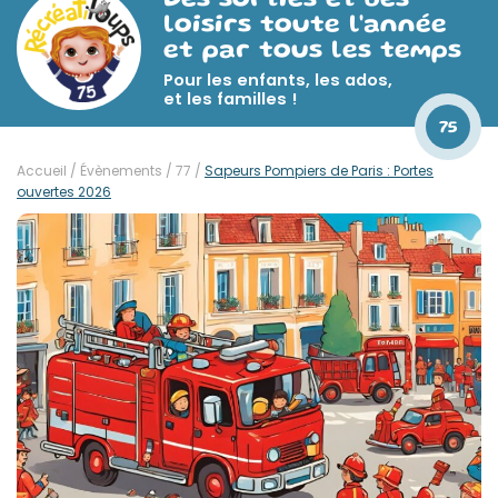
Des sorties et des
loisirs toute l'année
et par tous les temps
Pour les enfants, les ados,
et les familles !
75
Accueil
/
Évènements
/
77
/
Sapeurs Pompiers de Paris : Portes
ouvertes 2026