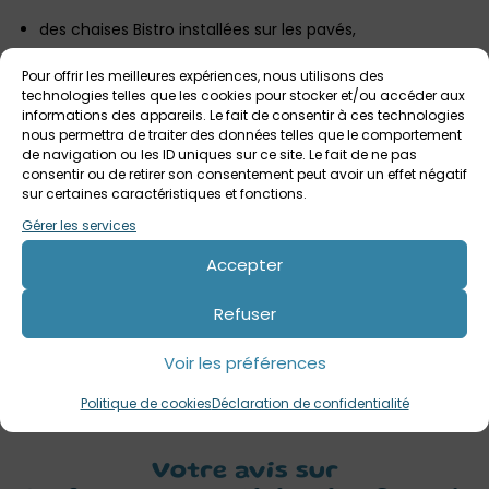
des chaises Bistro installées sur les pavés,
de la musique qui surgit,
Pour offrir les meilleures expériences, nous utilisons des
technologies telles que les cookies pour stocker et/ou accéder aux
des passants invités à entrer dans la danse,
informations des appareils. Le fait de consentir à ces technologies
nous permettra de traiter des données telles que le comportement
l’artiste FEMI The Scorpion, danseur et créateur de
de navigation ou les ID uniques sur ce site. Le fait de ne pas
consentir ou de retirer son consentement peut avoir un effet négatif
contenu suivi par plus de 500 000 personnes, aux
sur certaines caractéristiques et fonctions.
manettes de cette joyeuse performance dansée
Gérer les services
une place parisienne transformée en scène collective
Accepter
et joyeuse
Venez assister et participer à cet événement joyeux et
Refuser
éphémère ! C’est gratuit et ouvert à tous !
Voir les préférences
Photo : DR Fermob x FEMI The Scorpion
Politique de cookies
Déclaration de confidentialité
Votre avis sur