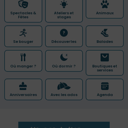
Spectacles &
Ateliers et
Animaux
Fêtes
stages
Se bouger
Découvertes
Balades
Où manger ?
Où dormir ?
Boutiques et
services
Anniversaires
Avec les ados
Agenda