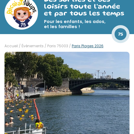
Des sorties et des
loisirs toute l'année
et par tous les temps
Pour les enfants, les ados,
et les familles !
75
Accueil
/
Évènements
/
Paris 75003
/
Paris Plages 2026