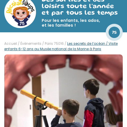
Des sorties et des
loisirs toute l'année
et par tous les temps
Pour les enfants, les ados,
et les familles !
75
Accueil
/
Évènements
/
Paris 75016
/
Les secrets de l’océan / Visite
enfants 6-12 ans au Musée national de la Marine à Paris