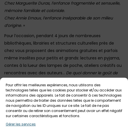
Chez Marguerite Duras, l’enfance fragmentée et sensuelle,
mémoire familiale et coloniale.
Chez Annie Ernaux, l’enfance inséparable de son milieu
d’origine.
»
Pour l’occasion, pendant 4 jours de nombreuses
bibliothèques, librairies et structures culturelles près de
chez vous proposent des animations gratuites et parfois
même insolites pour petits et grands: lectures en pyjama,
contes à la lueur des lampes de poche, ateliers créatifs ou
rencontres avec des auteurs…
De quoi donner le goût de
lire à vos enfants !
Pour offrir les meilleures expériences, nous utilisons des
⇒
technologies telles que les cookies pour stocker et/ou accéder aux
Programme des animations près de chez vous à retrouver
informations des appareils. Le fait de consentir à ces technologies
sur le site officiel de l’événement
nous permettra de traiter des données telles que le comportement
de navigation ou les ID uniques sur ce site. Le fait de ne pas
Image d’illustration IA en attendant le visuel officiel
consentir ou de retirer son consentement peut avoir un effet négatif
sur certaines caractéristiques et fonctions.
Gérer les services