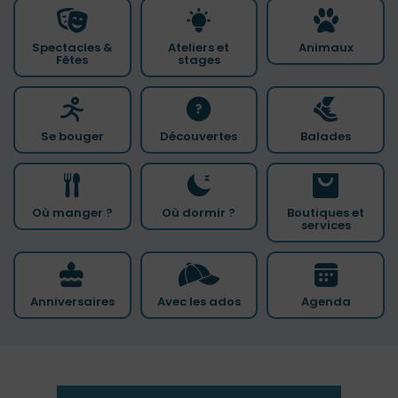
Spectacles &
Ateliers et
Animaux
Fêtes
stages
Se bouger
Découvertes
Balades
Où manger ?
Où dormir ?
Boutiques et
services
Anniversaires
Avec les ados
Agenda