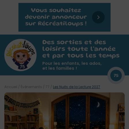
Des sorties et des
loisirs toute l'année
et par tous les temps
Pour les enfants, les ados,
et les familles !
75
Accueil
/
Évènements
/
77
/
Les Nuits de la Lecture 2027