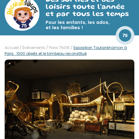
Des sorties et des
loisirs toute l'année
et par tous les temps
Pour les enfants, les ados,
et les familles !
75
Accueil
/
Évènements
/
Paris 75015
/
Exposition Toutankhamon à
Paris : 1000 objets et le tombeau reconstitué