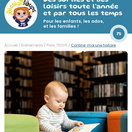
Des sorties et des
loisirs toute l'année
et par tous les temps
Pour les enfants, les ados,
et les familles !
75
Accueil
/
Évènements
/
Paris 75005
/
Contine-moi une histoire